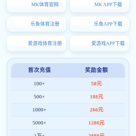
APPLY
FLOW
更多
+
资源
共享
Corporate
创客中国