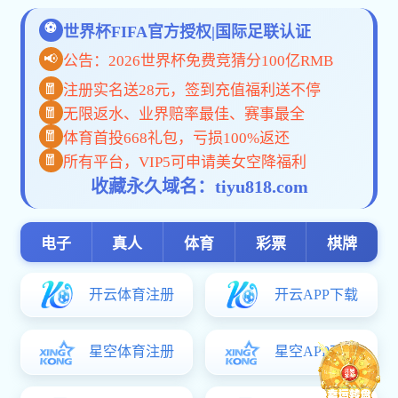
05
05
04
1
2
3
4
5
04
04
政策法规
Policy information
为基本实现社会主义现代化夯实基
我省发