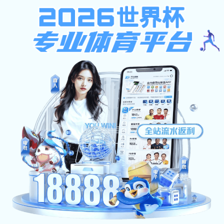
新利体育APP官方入口,500竞彩
1
2
3
4
最