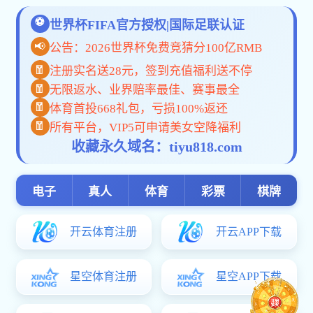
政策法规
当前位置：
首页
>
新闻资讯
政策法规
最新资讯
通知公告
为基本实
11
创业快讯
人浏览
11
政策法规
我省发布
09
人浏览
01